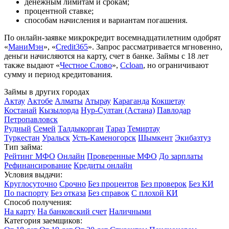
денежным лимитам и срокам;
процентной ставке;
способам начисления и вариантам погашения.
По онлайн-заявке микрокредит восемнадцатилетним одобрят
«
МаниМэн
», «
Credit365
». Запрос рассматривается мгновенно,
деньги начисляются на карту, счет в банке. Займы с 18 лет
также выдают «
Честное Слово
»,
Ccloan
, но ограничивают
сумму и период кредитования.
Займы в других городах
Актау
Актобе
Алматы
Атырау
Караганда
Кокшетау
Костанай
Кызылорда
Нур-Султан (Астана)
Павлодар
Петропавловск
Рудный
Семей
Талдыкорган
Тараз
Темиртау
Туркестан
Уральск
Усть-Каменогорск
Шымкент
Экибазтуз
Тип займа:
Рейтинг МФО
Онлайн
Проверенные МФО
До зарплаты
Рефинансирование
Кредиты онлайн
Условия выдачи:
Круглосуточно
Срочно
Без процентов
Без проверок
Без КИ
По паспорту
Без отказа
Без справок
С плохой КИ
Способ получения:
На карту
На банковский счет
Наличными
Категория заемщиков: