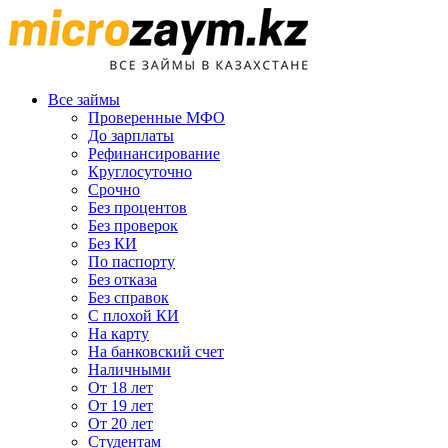
Все займы
Проверенные МФО
До зарплаты
Рефинансирование
Круглосуточно
Срочно
Без процентов
Без проверок
Без КИ
По паспорту
Без отказа
Без справок
С плохой КИ
На карту
На банковский счет
Наличными
От 18 лет
От 19 лет
От 20 лет
Студентам