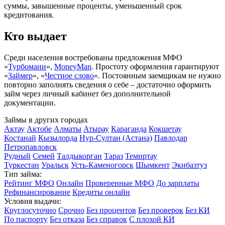
суммы, завышенные проценты, уменьшенный срок
кредитования.
Кто выдает
Среди населения востребованы предложения МФО
«
Турбомани
»,
MoneyMan
. Простоту оформления гарантируют
«
Займер
», «
Честное слово
». Постоянным заемщикам не нужно
повторно заполнять сведения о себе – достаточно оформить
займ через личный кабинет без дополнительной
документации.
Займы в других городах
Актау
Актобе
Алматы
Атырау
Караганда
Кокшетау
Костанай
Кызылорда
Нур-Султан (Астана)
Павлодар
Петропавловск
Рудный
Семей
Талдыкорган
Тараз
Темиртау
Туркестан
Уральск
Усть-Каменогорск
Шымкент
Экибазтуз
Тип займа:
Рейтинг МФО
Онлайн
Проверенные МФО
До зарплаты
Рефинансирование
Кредиты онлайн
Условия выдачи:
Круглосуточно
Срочно
Без процентов
Без проверок
Без КИ
По паспорту
Без отказа
Без справок
С плохой КИ