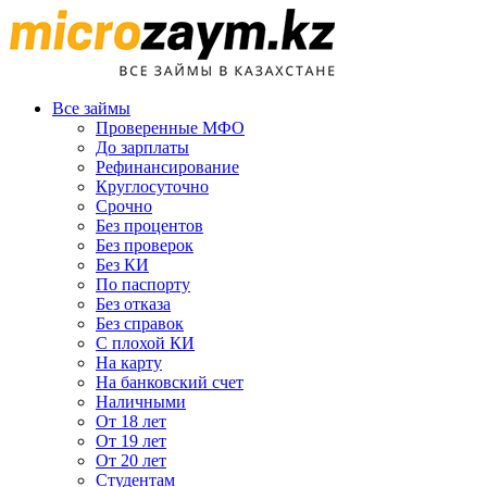
Все займы
Проверенные МФО
До зарплаты
Рефинансирование
Круглосуточно
Срочно
Без процентов
Без проверок
Без КИ
По паспорту
Без отказа
Без справок
С плохой КИ
На карту
На банковский счет
Наличными
От 18 лет
От 19 лет
От 20 лет
Студентам