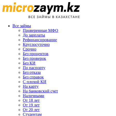
Все займы
Проверенные МФО
До зарплаты
Рефинансирование
Круглосуточно
Срочно
Без процентов
Без проверок
Без КИ
По паспорту
Без отказа
Без справок
С плохой КИ
На карту
На банковский счет
Наличными
От 18 лет
От 19 лет
От 20 лет
Студентам