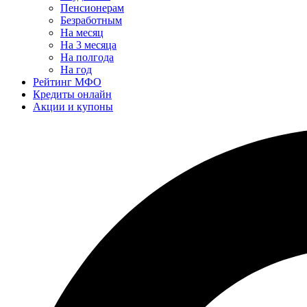
Пенсионерам
Безработным
На месяц
На 3 месяца
На полгода
На год
Рейтинг МФО
Кредиты онлайн
Акции и купоны