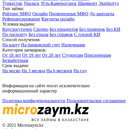
Туркестан
Уральск
Усть-Каменогорск
Шымкент
Экибазтуз
Тип займа:
Рейтинг МФО
Онлайн
Проверенные МФО
До зарплаты
Рефинансирование
Кредиты онлайн
Условия выдачи:
Круглосуточно
Срочно
Без процентов
Без проверок
Без КИ
По паспорту
Без отказа
Без справок
С плохой КИ
Способ получения:
На карту
На банковский счет
Наличными
Категория заемщиков:
От 18 лет
От 19 лет
От 20 лет
Студентам
Пенсионерам
Безработным
Срок выдачи:
На месяц
На 3 месяца
На 6 месяцев
На год
Информация на сайте носит исключительно
информационный характер
Политика конфиденциальности
Пользовательское соглашение
© 2021 Microzaym.kz