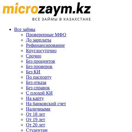
Все займы
Проверенные МФО
До зарплаты
Рефинансирование
Круглосуточно
Срочно
Без процентов
Без проверок
Без КИ
По паспорту
Без отказа
Без справок
С плохой КИ
На карту
На банковский счет
Наличными
От 18 лет
От 19 лет
От 20 лет
Студентам