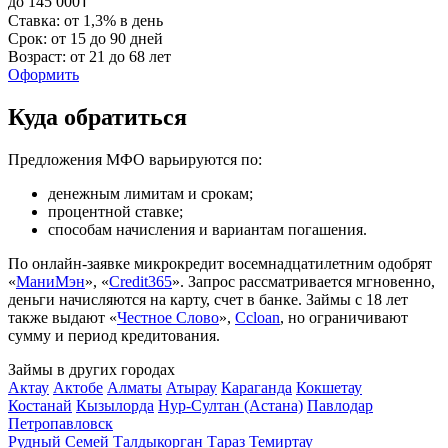
до 145 000₸
Ставка: от 1,3% в день
Срок: от 15 до 90 дней
Возраст: от 21 до 68 лет
Оформить
Куда обратиться
Предложения МФО варьируются по:
денежным лимитам и срокам;
процентной ставке;
способам начисления и вариантам погашения.
По онлайн-заявке микрокредит восемнадцатилетним одобрят
«
МаниМэн
», «
Credit365
». Запрос рассматривается мгновенно,
деньги начисляются на карту, счет в банке. Займы с 18 лет
также выдают «
Честное Слово
»,
Ccloan
, но ограничивают
сумму и период кредитования.
Займы в других городах
Актау
Актобе
Алматы
Атырау
Караганда
Кокшетау
Костанай
Кызылорда
Нур-Султан (Астана)
Павлодар
Петропавловск
Рудный
Семей
Талдыкорган
Тараз
Темиртау