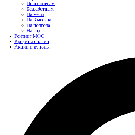
Пенсионерам
Безработным
На месяц
На 3 месяца
На полгода
На год
Рейтинг МФО
Кредиты онлайн
Акции и купоны