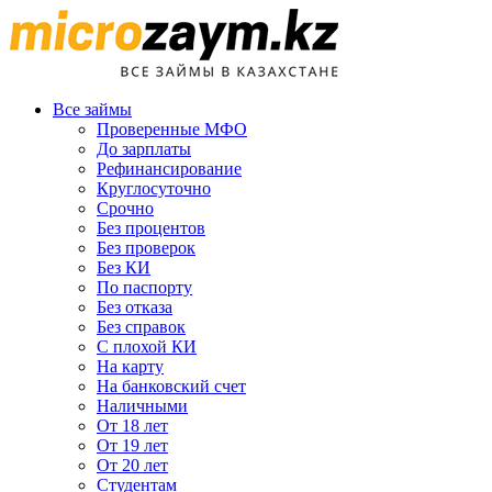
Все займы
Проверенные МФО
До зарплаты
Рефинансирование
Круглосуточно
Срочно
Без процентов
Без проверок
Без КИ
По паспорту
Без отказа
Без справок
С плохой КИ
На карту
На банковский счет
Наличными
От 18 лет
От 19 лет
От 20 лет
Студентам