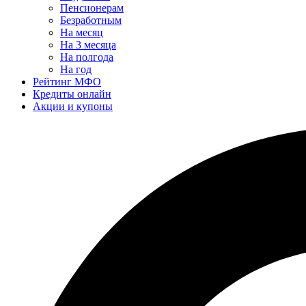
Пенсионерам
Безработным
На месяц
На 3 месяца
На полгода
На год
Рейтинг МФО
Кредиты онлайн
Акции и купоны