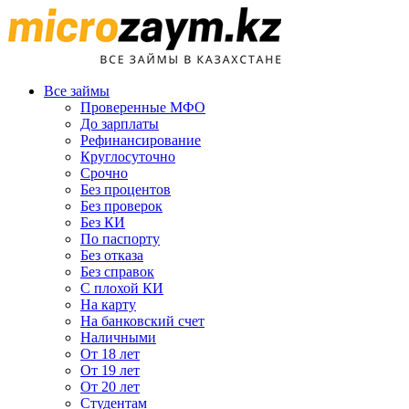
Все займы
Проверенные МФО
До зарплаты
Рефинансирование
Круглосуточно
Срочно
Без процентов
Без проверок
Без КИ
По паспорту
Без отказа
Без справок
С плохой КИ
На карту
На банковский счет
Наличными
От 18 лет
От 19 лет
От 20 лет
Студентам