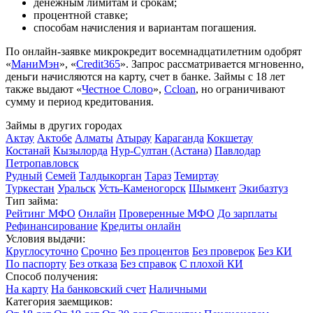
денежным лимитам и срокам;
процентной ставке;
способам начисления и вариантам погашения.
По онлайн-заявке микрокредит восемнадцатилетним одобрят
«
МаниМэн
», «
Credit365
». Запрос рассматривается мгновенно,
деньги начисляются на карту, счет в банке. Займы с 18 лет
также выдают «
Честное Слово
»,
Ccloan
, но ограничивают
сумму и период кредитования.
Займы в других городах
Актау
Актобе
Алматы
Атырау
Караганда
Кокшетау
Костанай
Кызылорда
Нур-Султан (Астана)
Павлодар
Петропавловск
Рудный
Семей
Талдыкорган
Тараз
Темиртау
Туркестан
Уральск
Усть-Каменогорск
Шымкент
Экибазтуз
Тип займа:
Рейтинг МФО
Онлайн
Проверенные МФО
До зарплаты
Рефинансирование
Кредиты онлайн
Условия выдачи:
Круглосуточно
Срочно
Без процентов
Без проверок
Без КИ
По паспорту
Без отказа
Без справок
С плохой КИ
Способ получения:
На карту
На банковский счет
Наличными
Категория заемщиков: