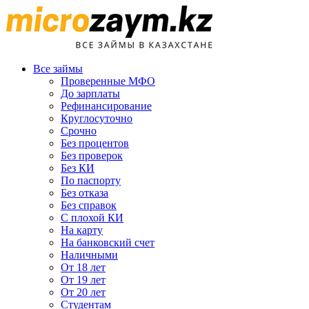
Все займы
Проверенные МФО
До зарплаты
Рефинансирование
Круглосуточно
Срочно
Без процентов
Без проверок
Без КИ
По паспорту
Без отказа
Без справок
С плохой КИ
На карту
На банковский счет
Наличными
От 18 лет
От 19 лет
От 20 лет
Студентам