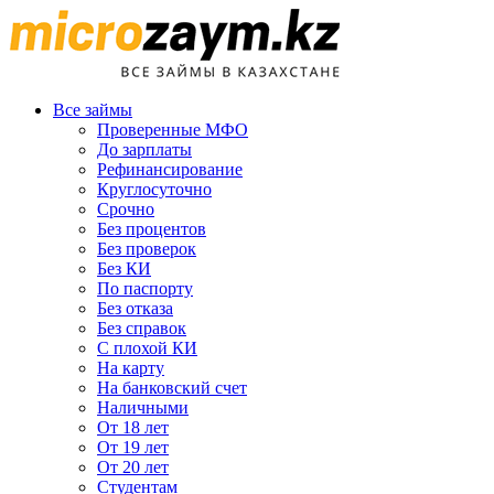
Все займы
Проверенные МФО
До зарплаты
Рефинансирование
Круглосуточно
Срочно
Без процентов
Без проверок
Без КИ
По паспорту
Без отказа
Без справок
С плохой КИ
На карту
На банковский счет
Наличными
От 18 лет
От 19 лет
От 20 лет
Студентам