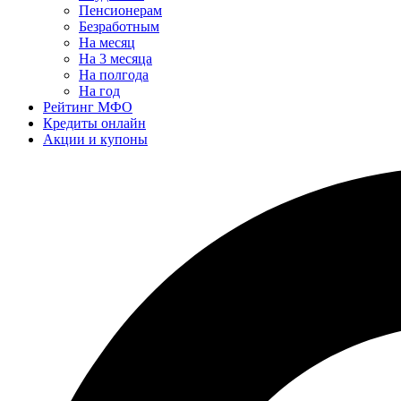
Пенсионерам
Безработным
На месяц
На 3 месяца
На полгода
На год
Рейтинг МФО
Кредиты онлайн
Акции и купоны