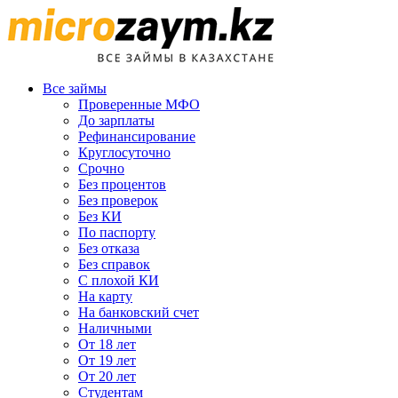
Все займы
Проверенные МФО
До зарплаты
Рефинансирование
Круглосуточно
Срочно
Без процентов
Без проверок
Без КИ
По паспорту
Без отказа
Без справок
С плохой КИ
На карту
На банковский счет
Наличными
От 18 лет
От 19 лет
От 20 лет
Студентам