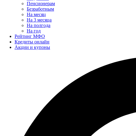
Пенсионерам
Безработным
На месяц
На 3 месяца
На полгода
На год
Рейтинг МФО
Кредиты онлайн
Акции и купоны