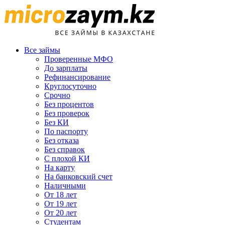
Все займы
Проверенные МФО
До зарплаты
Рефинансирование
Круглосуточно
Срочно
Без процентов
Без проверок
Без КИ
По паспорту
Без отказа
Без справок
С плохой КИ
На карту
На банковский счет
Наличными
От 18 лет
От 19 лет
От 20 лет
Студентам