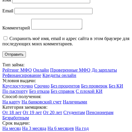
Email
Комментарий
Сохранить моё имя, email и адрес сайта в этом браузере для
последующих моих комментариев.
Тип займа:
Рейтинг МФО
Онлайн
Проверенные МФО
До зарплаты
Рефинансирование
Кредиты онлайн
Условия выдачи:
Круглосуточно
Срочно
Без процентов
Без проверок
Без КИ
По паспорту
Без отказа
Без справок
С плохой КИ
Способ получения:
На карту
На банковский счет
Наличными
Категория заемщиков:
От 18 лет
От 19 лет
От 20 лет
Студентам
Пенсионерам
Безработным
Срок выдачи:
На месяц
На 3 месяца
На 6 месяцев
На год