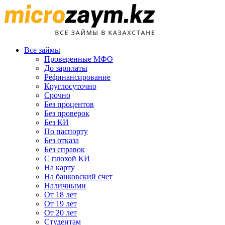
Все займы
Проверенные МФО
До зарплаты
Рефинансирование
Круглосуточно
Срочно
Без процентов
Без проверок
Без КИ
По паспорту
Без отказа
Без справок
С плохой КИ
На карту
На банковский счет
Наличными
От 18 лет
От 19 лет
От 20 лет
Студентам