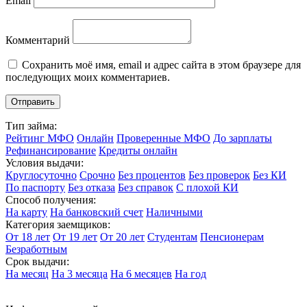
Email
Комментарий
Сохранить моё имя, email и адрес сайта в этом браузере для
последующих моих комментариев.
Тип займа:
Рейтинг МФО
Онлайн
Проверенные МФО
До зарплаты
Рефинансирование
Кредиты онлайн
Условия выдачи:
Круглосуточно
Срочно
Без процентов
Без проверок
Без КИ
По паспорту
Без отказа
Без справок
С плохой КИ
Способ получения:
На карту
На банковский счет
Наличными
Категория заемщиков:
От 18 лет
От 19 лет
От 20 лет
Студентам
Пенсионерам
Безработным
Срок выдачи:
На месяц
На 3 месяца
На 6 месяцев
На год