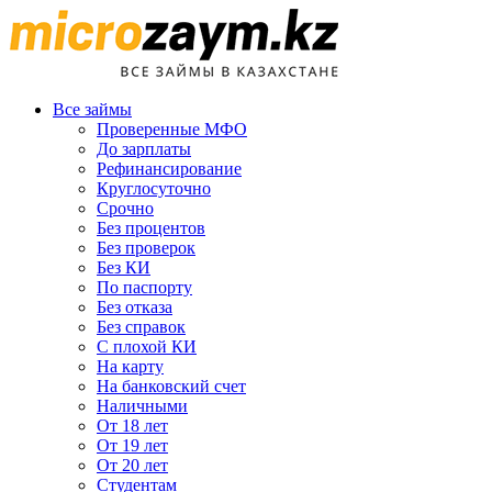
Все займы
Проверенные МФО
До зарплаты
Рефинансирование
Круглосуточно
Срочно
Без процентов
Без проверок
Без КИ
По паспорту
Без отказа
Без справок
С плохой КИ
На карту
На банковский счет
Наличными
От 18 лет
От 19 лет
От 20 лет
Студентам