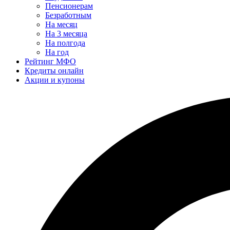
Пенсионерам
Безработным
На месяц
На 3 месяца
На полгода
На год
Рейтинг МФО
Кредиты онлайн
Акции и купоны