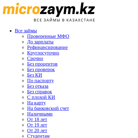
Все займы
Проверенные МФО
До зарплаты
Рефинансирование
Круглосуточно
Срочно
Без процентов
Без проверок
Без КИ
По паспорту
Без отказа
Без справок
С плохой КИ
На карту
На банковский счет
Наличными
От 18 лет
От 19 лет
От 20 лет
Студентам