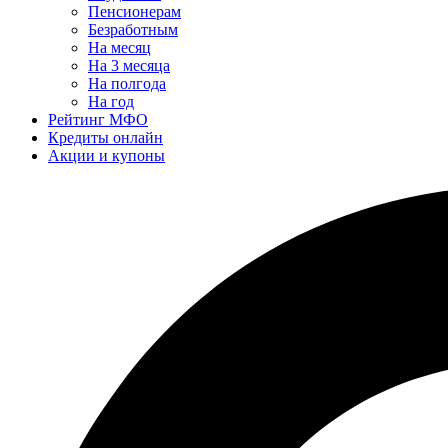
Пенсионерам
Безработным
На месяц
На 3 месяца
На полгода
На год
Рейтинг МФО
Кредиты онлайн
Акции и купоны