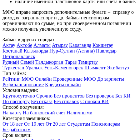
наличие именной пластиковой карты или счета в банке.
МФО вправе запросить дополнительные бумаги – справку о
доходах, загранпаспорт и др. Займы пенсионерам
ограничивают по сумме, но при своевременном погашении
можно получить увеличенную ссуду.
Займы в других городах
Актау
Актобе
Алматы
Атырау
Караганда
Кокшетау
Костанай
Кызылорда
Нур-Султан (Астана)
Павлодар
Петропавловск
Рудный
Семей
Талдыкорган
Тараз
Темиртау
Туркестан
Уральск
Усть-Каменогорск
Шымкент
Экибазтуз
Тип займа:
Рейтинг МФО
Онлайн
Проверенные МФО
До зарплаты
Рефинансирование
Кредиты онлайн
Условия выдачи:
Круглосуточно
Срочно
Без процентов
Без проверок
Без КИ
По паспорту
Без отказа
Без справок
С плохой КИ
Способ получения:
На карту
На банковский счет
Наличными
Категория заемщиков:
От 18 лет
От 19 лет
От 20 лет
Студентам
Пенсионерам
Безработным
Срок выдачи: