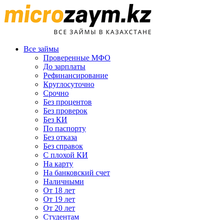
Все займы
Проверенные МФО
До зарплаты
Рефинансирование
Круглосуточно
Срочно
Без процентов
Без проверок
Без КИ
По паспорту
Без отказа
Без справок
С плохой КИ
На карту
На банковский счет
Наличными
От 18 лет
От 19 лет
От 20 лет
Студентам