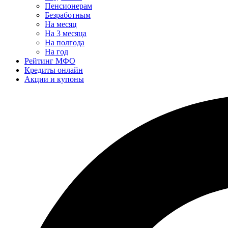
Пенсионерам
Безработным
На месяц
На 3 месяца
На полгода
На год
Рейтинг МФО
Кредиты онлайн
Акции и купоны