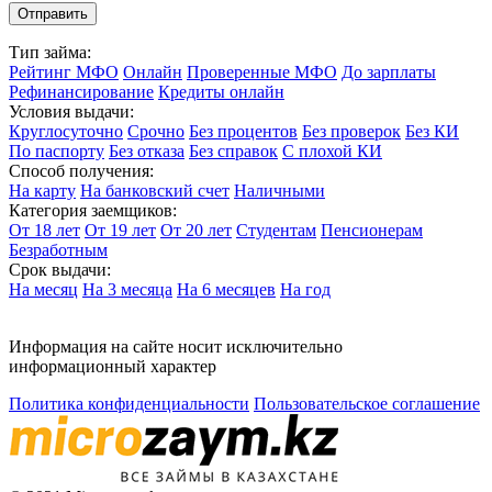
Тип займа:
Рейтинг МФО
Онлайн
Проверенные МФО
До зарплаты
Рефинансирование
Кредиты онлайн
Условия выдачи:
Круглосуточно
Срочно
Без процентов
Без проверок
Без КИ
По паспорту
Без отказа
Без справок
С плохой КИ
Способ получения:
На карту
На банковский счет
Наличными
Категория заемщиков:
От 18 лет
От 19 лет
От 20 лет
Студентам
Пенсионерам
Безработным
Срок выдачи:
На месяц
На 3 месяца
На 6 месяцев
На год
Информация на сайте носит исключительно
информационный характер
Политика конфиденциальности
Пользовательское соглашение