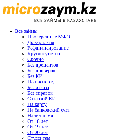
Все займы
Проверенные МФО
До зарплаты
Рефинансирование
Круглосуточно
Срочно
Без процентов
Без проверок
Без КИ
По паспорту
Без отказа
Без справок
С плохой КИ
На карту
На банковский счет
Наличными
От 18 лет
От 19 лет
От 20 лет
Студентам