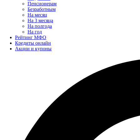
Пенсионерам
Безработным
На месяц
На 3 месяца
На полгода
На год
Рейтинг МФО
Кредиты онлайн
Акции и купоны