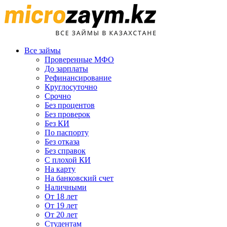
Все займы
Проверенные МФО
До зарплаты
Рефинансирование
Круглосуточно
Срочно
Без процентов
Без проверок
Без КИ
По паспорту
Без отказа
Без справок
С плохой КИ
На карту
На банковский счет
Наличными
От 18 лет
От 19 лет
От 20 лет
Студентам