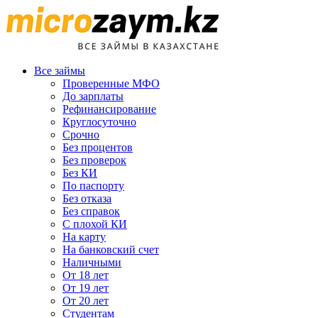
Все займы
Проверенные МФО
До зарплаты
Рефинансирование
Круглосуточно
Срочно
Без процентов
Без проверок
Без КИ
По паспорту
Без отказа
Без справок
С плохой КИ
На карту
На банковский счет
Наличными
От 18 лет
От 19 лет
От 20 лет
Студентам