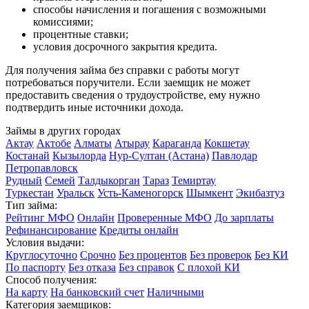
способы начисления и погашения с возможными
комиссиями;
процентные ставки;
условия досрочного закрытия кредита.
Для получения займа без справки с работы могут
потребоваться поручители. Если заемщик не может
предоставить сведения о трудоустройстве, ему нужно
подтвердить иные источники дохода.
Займы в других городах
Актау
Актобе
Алматы
Атырау
Караганда
Кокшетау
Костанай
Кызылорда
Нур-Султан (Астана)
Павлодар
Петропавловск
Рудный
Семей
Талдыкорган
Тараз
Темиртау
Туркестан
Уральск
Усть-Каменогорск
Шымкент
Экибазтуз
Тип займа:
Рейтинг МФО
Онлайн
Проверенные МФО
До зарплаты
Рефинансирование
Кредиты онлайн
Условия выдачи:
Круглосуточно
Срочно
Без процентов
Без проверок
Без КИ
По паспорту
Без отказа
Без справок
С плохой КИ
Способ получения:
На карту
На банковский счет
Наличными
Категория заемщиков: