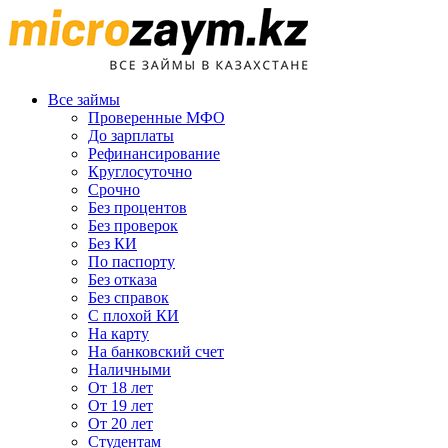
Все займы
Проверенные МФО
До зарплаты
Рефинансирование
Круглосуточно
Срочно
Без процентов
Без проверок
Без КИ
По паспорту
Без отказа
Без справок
С плохой КИ
На карту
На банковский счет
Наличными
От 18 лет
От 19 лет
От 20 лет
Студентам