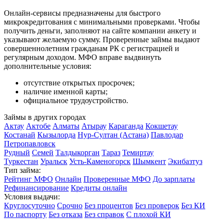
Онлайн-сервисы предназначены для быстрого
микрокредитования с минимальными проверками. Чтобы
получить деньги, заполняют на сайте компании анкету и
указывают желаемую сумму. Проверенные займы выдают
совершеннолетним гражданам РК с регистрацией и
регулярным доходом. МФО вправе выдвинуть
дополнительные условия:
отсутствие открытых просрочек;
наличие именной карты;
официальное трудоустройство.
Займы в других городах
Актау
Актобе
Алматы
Атырау
Караганда
Кокшетау
Костанай
Кызылорда
Нур-Султан (Астана)
Павлодар
Петропавловск
Рудный
Семей
Талдыкорган
Тараз
Темиртау
Туркестан
Уральск
Усть-Каменогорск
Шымкент
Экибазтуз
Тип займа:
Рейтинг МФО
Онлайн
Проверенные МФО
До зарплаты
Рефинансирование
Кредиты онлайн
Условия выдачи:
Круглосуточно
Срочно
Без процентов
Без проверок
Без КИ
По паспорту
Без отказа
Без справок
С плохой КИ