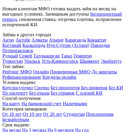
Новым клиентам МФО готовы выдать займ на месяц на
выгодных условиях. Заемщикам доступны
беспроцентный
период
, сниженная ставка, отсрочка платежа, исправление
испорченной КИ.
Займы в других городах
Актау
Актобе
Алматы
Атырау
Караганда
Кокшетау
Костанай
Кызылорда
Нур-Султан (Астана)
Павлодар
Петропавловск
Рудный
Семей
Талдыкорган
Тараз
Темиртау
Туркестан
Уральск
Усть-Каменогорск
Шымкент
Экибазтуз
Тип займа:
Рейтинг МФО
Онлайн
Проверенные МФО
До зарплаты
Рефинансирование
Кредиты онлайн
Условия выдачи:
Круглосуточно
Срочно
Без процентов
Без проверок
Без КИ
По паспорту
Без отказа
Без справок
С плохой КИ
Способ получения:
На карту
На банковский счет
Наличными
Категория заемщиков:
От 18 лет
От 19 лет
От 20 лет
Студентам
Пенсионерам
Безработным
Срок выдачи:
На месяц
На 3 месяца
На 6 месяцев
На год