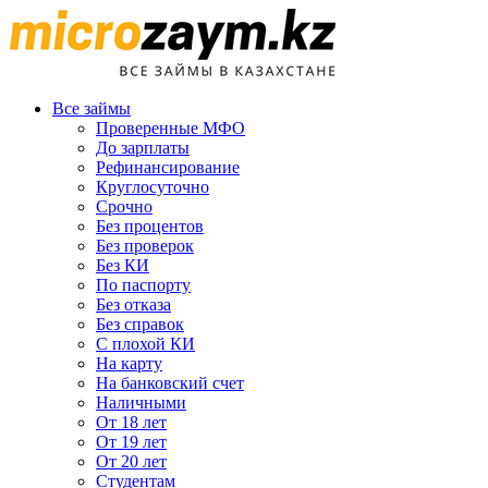
Все займы
Проверенные МФО
До зарплаты
Рефинансирование
Круглосуточно
Срочно
Без процентов
Без проверок
Без КИ
По паспорту
Без отказа
Без справок
С плохой КИ
На карту
На банковский счет
Наличными
От 18 лет
От 19 лет
От 20 лет
Студентам