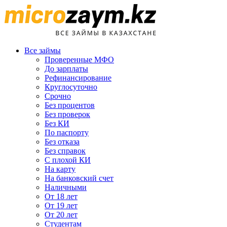
Все займы
Проверенные МФО
До зарплаты
Рефинансирование
Круглосуточно
Срочно
Без процентов
Без проверок
Без КИ
По паспорту
Без отказа
Без справок
С плохой КИ
На карту
На банковский счет
Наличными
От 18 лет
От 19 лет
От 20 лет
Студентам