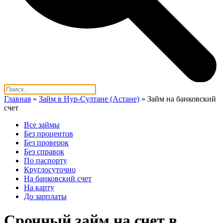
Главная
»
Займ в Нур-Султане (Астане)
»
Займ на банковский
счет
Все займы
Без процентов
Без проверок
Без справок
По паспорту
Круглосуточно
На банковский счет
На карту
До зарплаты
Срочный займ на счет в