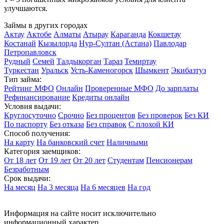
улучшаются.
Займы в других городах
Актау
Актобе
Алматы
Атырау
Караганда
Кокшетау
Костанай
Кызылорда
Нур-Султан (Астана)
Павлодар
Петропавловск
Рудный
Семей
Талдыкорган
Тараз
Темиртау
Туркестан
Уральск
Усть-Каменогорск
Шымкент
Экибазтуз
Тип займа:
Рейтинг МФО
Онлайн
Проверенные МФО
До зарплаты
Рефинансирование
Кредиты онлайн
Условия выдачи:
Круглосуточно
Срочно
Без процентов
Без проверок
Без КИ
По паспорту
Без отказа
Без справок
С плохой КИ
Способ получения:
На карту
На банковский счет
Наличными
Категория заемщиков:
От 18 лет
От 19 лет
От 20 лет
Студентам
Пенсионерам
Безработным
Срок выдачи:
На месяц
На 3 месяца
На 6 месяцев
На год
Информация на сайте носит исключительно
информационный характер