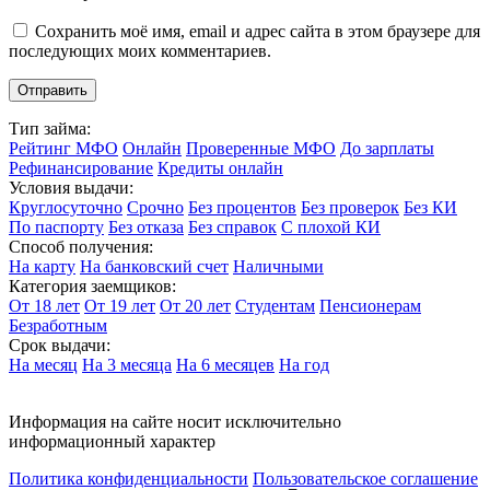
Сохранить моё имя, email и адрес сайта в этом браузере для
последующих моих комментариев.
Тип займа:
Рейтинг МФО
Онлайн
Проверенные МФО
До зарплаты
Рефинансирование
Кредиты онлайн
Условия выдачи:
Круглосуточно
Срочно
Без процентов
Без проверок
Без КИ
По паспорту
Без отказа
Без справок
С плохой КИ
Способ получения:
На карту
На банковский счет
Наличными
Категория заемщиков:
От 18 лет
От 19 лет
От 20 лет
Студентам
Пенсионерам
Безработным
Срок выдачи:
На месяц
На 3 месяца
На 6 месяцев
На год
Информация на сайте носит исключительно
информационный характер
Политика конфиденциальности
Пользовательское соглашение