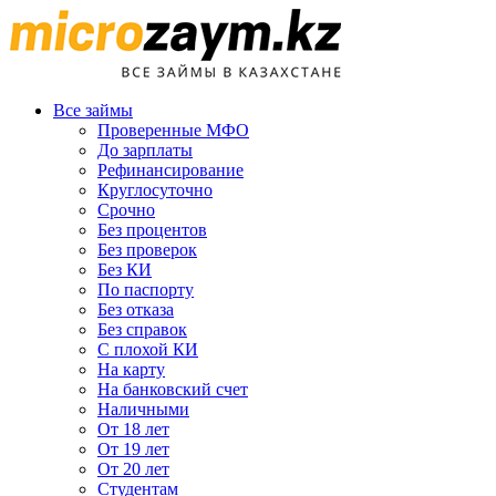
Все займы
Проверенные МФО
До зарплаты
Рефинансирование
Круглосуточно
Срочно
Без процентов
Без проверок
Без КИ
По паспорту
Без отказа
Без справок
С плохой КИ
На карту
На банковский счет
Наличными
От 18 лет
От 19 лет
От 20 лет
Студентам